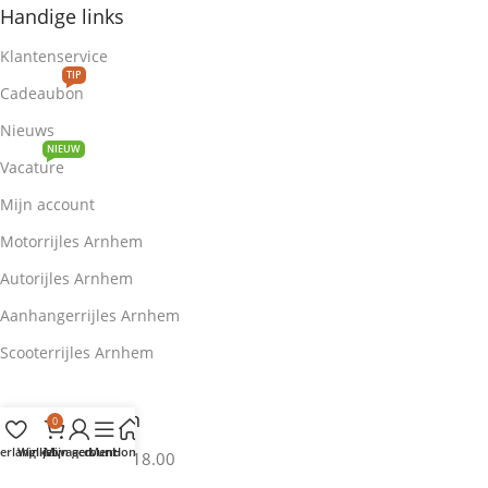
Handige links
Klantenservice
TIP
Cadeaubon
Nieuws
NIEUW
Vacature
Mijn account
Motorrijles Arnhem
Autorijles Arnhem
Aanhangerrijles Arnhem
Scooterrijles Arnhem
Openingstijden
0
erlanglijst
Winkelwagen
Mijn account
Menu
Home
Maandag 10.00 - 18.00
Dinsdag 10.00 - 18.00