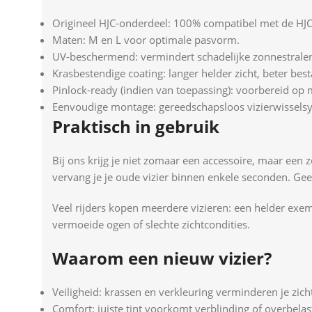
Origineel HJC-onderdeel: 100% compatibel met de HJ
Maten: M en L voor optimale pasvorm.
UV-beschermend: vermindert schadelijke zonnestralen
Krasbestendige coating: langer helder zicht, beter be
Pinlock-ready (indien van toepassing): voorbereid op 
Eenvoudige montage: gereedschapsloos vizierwissels
Praktisch in gebruik
Bij ons krijg je niet zomaar een accessoire, maar een
vervang je je oude vizier binnen enkele seconden. Ge
Veel rijders kopen meerdere vizieren: een helder exemp
vermoeide ogen of slechte zichtcondities.
Waarom een nieuw vizier?
Veiligheid: krassen en verkleuring verminderen je zich
Comfort: juiste tint voorkomt verblinding of overbelas