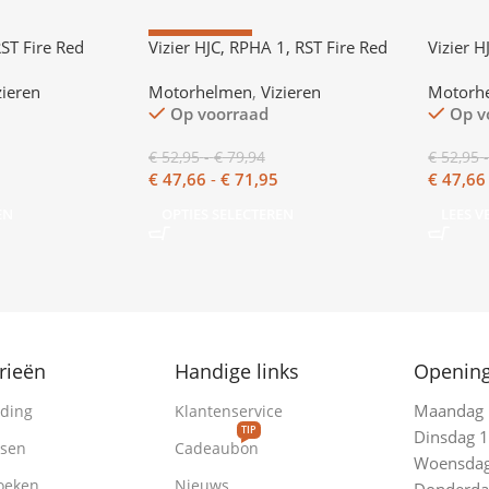
AANBIEDING
RST Fire Red
Vizier HJC, RPHA 1, RST Fire Red
Vizier H
zieren
Motorhelmen
,
Vizieren
Motorh
Op voorraad
Op v
€
52,95
-
€
79,94
€
52,95
€
47,66
-
€
71,95
€
47,66
EN
OPTIES SELECTEREN
LEES V
rieën
Handige links
Opening
Maandag 1
ding
Klantenservice
TIP
Dinsdag 1
ssen
Cadeaubon
Woensdag 
oeken
Nieuws
Donderdag