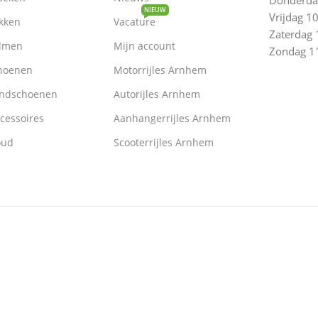
NIEUW
Vrijdag 10
kken
Vacature
Zaterdag 
lmen
Mijn account
Zondag 11
hoenen
Motorrijles Arnhem
ndschoenen
Autorijles Arnhem
cessoires
Aanhangerrijles Arnhem
oud
Scooterrijles Arnhem