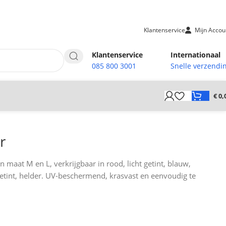
Klantenservice
Mijn Accou
Klantenservice
Internationaal
085 800 3001
Snelle verzendi
€
0,
r
in maat M en L, verkrijgbaar in rood, licht getint, blauw,
 getint, helder. UV-beschermend, krasvast en eenvoudig te