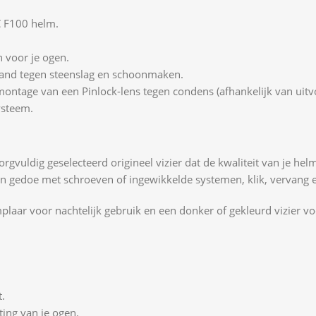
C F100 helm.
 voor je ogen.
stand tegen steenslag en schoonmaken.
montage van een Pinlock-lens tegen condens (afhankelijk van uitv
ysteem.
 zorgvuldig geselecteerd origineel vizier dat de kwaliteit van je
en gedoe met schroeven of ingewikkelde systemen, klik, vervang e
laar voor nachtelijk gebruik en een donker of gekleurd vizier voo
t.
ting van je ogen.