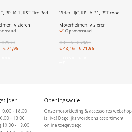
JC, RPHA 1, RST Fire Red
Vizier HJC, RPHA 71, RST rood
elmen
,
Vizieren
Motorhelmen
,
Vizieren
oorraad
Op voorraad
-
€
79,94
€
47,95
-
€
79,94
-
€
71,95
€
43,16
-
€
71,95
ERDER
LEES VERDER
stijden
Openingsactie
0.00 - 18.00
Onze motorkleding & accessoires webshop
0.00 - 18.00
is live! Dagelijks wordt ons assortiment
10.00 - 18.00
online toegevoegd.
 11.00 - 20.00