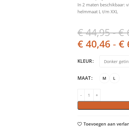
In 2 maten beschikbaar: v
helmmaat L t/m XXL
€
44,95
-
€
€
40,46
-
€
KLEUR
MAAT
M
L
Toevoegen aan verlang