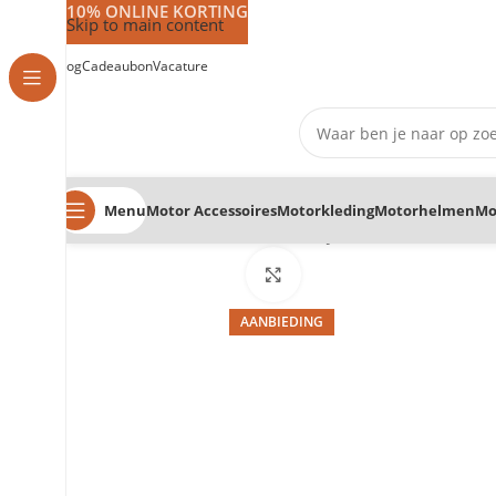
10% ONLINE KORTING
Skip to main content
Vlog
Cadeaubon
Vacature
Menu
Motor Accessoires
Motorkleding
Motorhelmen
Mo
Home
Motorhelmen
Vizieren
HJC F100 vizier
Klik om te vergroten
AANBIEDING