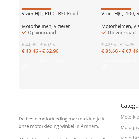
AANBIEDING
AANBIEDING
Vizier HJC, F100, RST Rood
Vizier HJC, i100, 
Motorhelmen
,
Vizieren
Motorhelmen
,
Vi
Op voorraad
Op voorraad
€
44,95
-
€
69,95
€
42,95
-
€
74,95
€
40,46
-
€
62,96
€
38,66
-
€
67,46
OPTIES SELECTEREN
OPTIES SELECTER
Catego
Motorkle
De beste motorkleding merken vind je in
onze motorkleding winkel in Arnhem.
Motorja
Motorbr