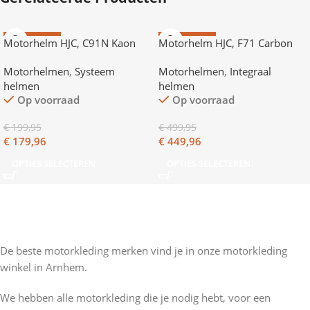
AANBIEDING
AANBIEDING
Motorhelm HJC, C91N Kaon
Motorhelm HJC, F71 Carbon
Nevio
Motorhelmen
,
Systeem
Motorhelmen
,
Integraal
helmen
helmen
Op voorraad
Op voorraad
€
199,95
€
499,95
€
179,96
€
449,96
OPTIES SELECTEREN
OPTIES SELECTEREN
De beste motorkleding merken vind je in onze motorkleding
winkel in Arnhem.
We hebben alle motorkleding die je nodig hebt, voor een