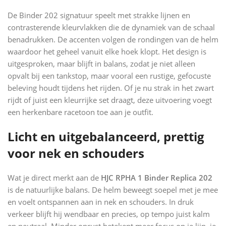
De Binder 202 signatuur speelt met strakke lijnen en
contrasterende kleurvlakken die de dynamiek van de schaal
benadrukken. De accenten volgen de rondingen van de helm
waardoor het geheel vanuit elke hoek klopt. Het design is
uitgesproken, maar blijft in balans, zodat je niet alleen
opvalt bij een tankstop, maar vooral een rustige, gefocuste
beleving houdt tijdens het rijden. Of je nu strak in het zwart
rijdt of juist een kleurrijke set draagt, deze uitvoering voegt
een herkenbare racetoon toe aan je outfit.
Licht en uitgebalanceerd, prettig
voor nek en schouders
Wat je direct merkt aan de
HJC RPHA 1 Binder Replica 202
is de natuurlijke balans. De helm beweegt soepel met je mee
en voelt ontspannen aan in nek en schouders. In druk
verkeer blijft hij wendbaar en precies, op tempo juist kalm
en neutraal. Minder onrust betekent meer focus op je lijn, je