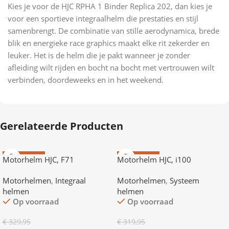
Kies je voor de HJC RPHA 1 Binder Replica 202, dan kies je
voor een sportieve integraalhelm die prestaties en stijl
samenbrengt. De combinatie van stille aerodynamica, brede
blik en energieke race graphics maakt elke rit zekerder en
leuker. Het is de helm die je pakt wanneer je zonder
afleiding wilt rijden en bocht na bocht met vertrouwen wilt
verbinden, doordeweeks en in het weekend.
Gerelateerde Producten
AANBIEDING
AANBIEDING
Motorhelm HJC, F71
Motorhelm HJC, i100
Motorhelmen
,
Integraal
Motorhelmen
,
Systeem
helmen
helmen
Op voorraad
Op voorraad
€
329,95
€
319,95