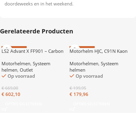
doordeweeks en in het weekend.
Gerelateerde Producten
AANBIEDING
AANBIEDING
LS2 Advant X FF901 – Carbon
Motorhelm HJC, C91N Kaon
+ Cardo
Motorhelmen
,
Systeem
Motorhelmen
,
Systeem
helmen
,
Outlet
helmen
Op voorraad
Op voorraad
€
669,00
€
199,95
€
602,10
€
179,96
OPTIES SELECTEREN
OPTIES SELECTEREN