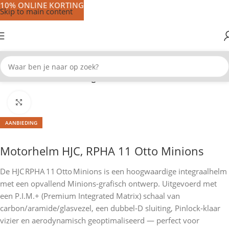
10% ONLINE KORTING
Skip to main content
Home
Motorhelmen
Integraal helmen
Klik om te vergroten
AANBIEDING
Motorhelm HJC, RPHA 11 Otto Minions
De HJC RPHA 11 Otto Minions is een hoogwaardige integraalhelm
met een opvallend Minions‑grafisch ontwerp. Uitgevoerd met
een P.I.M.+ (Premium Integrated Matrix) schaal van
carbon/aramide/glasvezel, een dubbel‑D sluiting, Pinlock‑klaar
vizier en aerodynamisch geoptimaliseerd — perfect voor