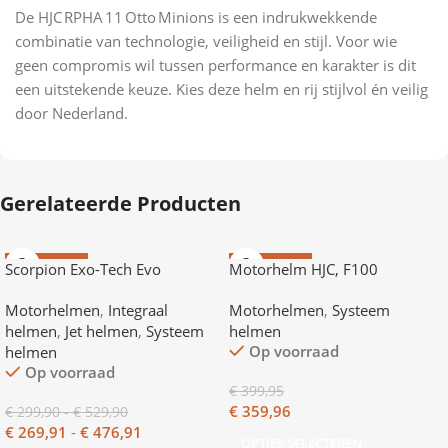
De HJC RPHA 11 Otto Minions is een indrukwekkende
combinatie van technologie, veiligheid en stijl. Voor wie
geen compromis wil tussen performance en karakter is dit
een uitstekende keuze. Kies deze helm en rij stijlvol én veilig
door Nederland.
Gerelateerde Producten
AANBIEDING
AANBIEDING
Scorpion Exo-Tech Evo
Motorhelm HJC, F100
Motorhelmen
,
Integraal
Motorhelmen
,
Systeem
helmen
,
Jet helmen
,
Systeem
helmen
Op voorraad
helmen
Op voorraad
€
399,95
€
359,96
€
299,90
-
€
529,90
€
269,91
-
€
476,91
OPTIES SELECTEREN