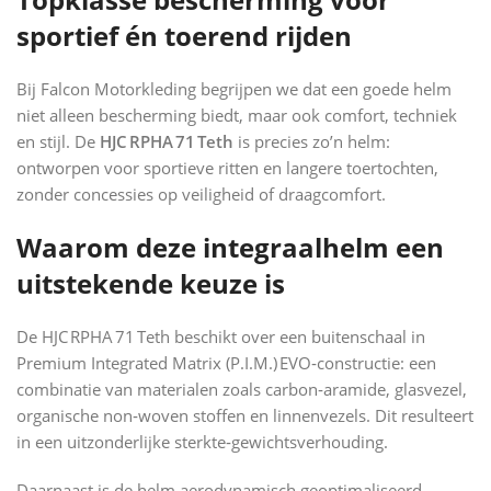
sportief én toerend rijden
Bij Falcon Motorkleding begrijpen we dat een goede helm
niet alleen bescherming biedt, maar ook comfort, techniek
en stijl. De
HJC RPHA 71 Teth
is precies zo’n helm:
ontworpen voor sportieve ritten en langere toertochten,
zonder concessies op veiligheid of draagcomfort.
Waarom deze integraalhelm een
uitstekende keuze is
De HJC RPHA 71 Teth beschikt over een buitenschaal in
Premium Integrated Matrix (P.I.M.) EVO‑constructie: een
combinatie van materialen zoals carbon‑aramide, glasvezel,
organische non‑woven stoffen en linnenvezels. Dit resulteert
in een uitzonderlijke sterkte‑gewichtsverhouding.
Daarnaast is de helm aerodynamisch geoptimaliseerd