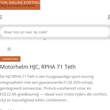
10% ONLINE KORTING
Skip to main content
Home
Motorhelmen
Integraal helmen
Klik om te vergroten
AANBIEDING
Motorhelm HJC, RPHA 71 Teth
De HJC RPHA 71 Teth is een hoogwaardige sport‑touring
integraalhelm met een geavanceerde P.I.M. EVO‑schaal,
geïntegreerd zonnevizier, Pinlock‑voorbereid vizier en
ECE 22.06‑goedkeuring — ideaal voor motorrijders die comfort,
stijl en topveiligheid willen combineren.