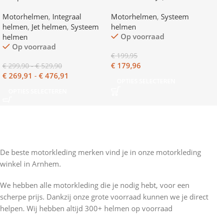
Motorhelmen
,
Integraal
Motorhelmen
,
Systeem
helmen
,
Jet helmen
,
Systeem
helmen
Op voorraad
helmen
Op voorraad
€
199,95
€
179,96
€
299,90
-
€
529,90
€
269,91
-
€
476,91
OPTIES SELECTEREN
OPTIES SELECTEREN
De beste motorkleding merken vind je in onze motorkleding
winkel in Arnhem.
We hebben alle motorkleding die je nodig hebt, voor een
scherpe prijs. Dankzij onze grote voorraad kunnen we je direct
helpen. Wij hebben altijd 300+ helmen op voorraad