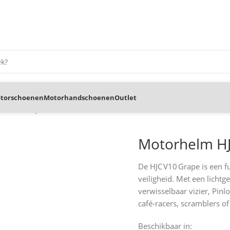
torschoenen
Motorhandschoenen
Outlet
, V10 Grape
Motorhelm HJ
De HJC V10 Grape is een f
veiligheid. Met een licht
verwisselbaar vizier, Pinl
café‑racers, scramblers of
Beschikbaar in: