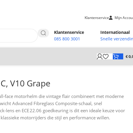
Klantenservice
Mijn Accou
Klantenservice
Internationaal
085 800 3001
Snelle verzendi
€
0,
C, V10 Grape
ull‑face motorhelm die vintage flair combineert met moderne
gewicht Advanced Fibreglass Composite‑schaal, snel
ock‑lens en ECE 22.06 goedkeuring is dit een ideale keuze voor
 klassieke motorrijders die stijl en performance willen.