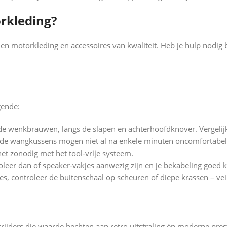
rkleding?
 en motorkleding en accessoires van kwaliteit. Heb je hulp nodig
gende:
e wenkbrauwen, langs de slapen en achterhoofdknover. Vergelij
n; de wangkussens mogen niet al na enkele minuten oncomfortabe
 het zonodig met het tool‑vrije systeem.
eer dan of speaker‑vakjes aanwezig zijn en je bekabeling goed k
, controleer de buitenschaal op scheuren of diepe krassen – veili
rijders die waarde hechten aan retro uitstraling én moderne pres