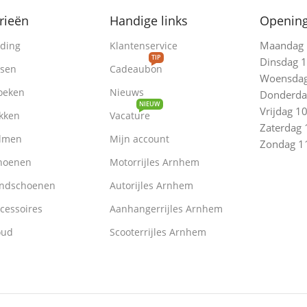
rieën
Handige links
Opening
Maandag 1
ding
Klantenservice
TIP
Dinsdag 1
ssen
Cadeaubon
Woensdag 
oeken
Nieuws
Donderdag
NIEUW
Vrijdag 10
kken
Vacature
Zaterdag 
lmen
Mijn account
Zondag 11
hoenen
Motorrijles Arnhem
ndschoenen
Autorijles Arnhem
cessoires
Aanhangerrijles Arnhem
oud
Scooterrijles Arnhem