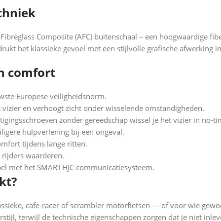
chniek
ibreglass Composite (AFC) buitenschaal – een hoogwaardige fiberg
ukt het klassieke gevoel met een stijlvolle grafische afwerking i
en comfort
wste Europese veiligheidsnorm.
vizier en verhoogt zicht onder wisselende omstandigheden.
igingsschroeven zonder gereedschap wissel je het vizier in no‑ti
ligere hulpverlening bij een ongeval.
mfort tijdens lange ritten.
 rijders waarderen.
bel met het SMART HJC communicatiesysteem.
kt?
assieke, cafe‑racer of scrambler motorfietsen — of voor wie gewoo
ijl, terwijl de technische eigenschappen zorgen dat je niet inle