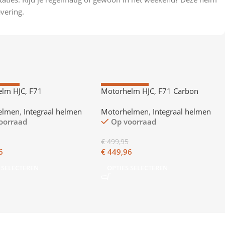
evering.
DING
AANBIEDING
lm HJC, F71
Motorhelm HJC, F71 Carbon
Nevio
elmen
,
Integraal helmen
Motorhelmen
,
Integraal helmen
oorraad
Op voorraad
€
499,95
6
€
449,96
 SELECTEREN
OPTIES SELECTEREN