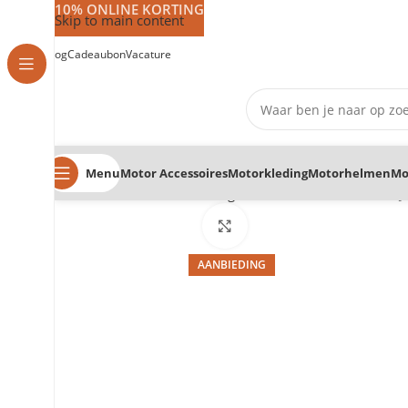
10% ONLINE KORTING
Skip to main content
Vlog
Cadeaubon
Vacature
Menu
Motor Accessoires
Motorkleding
Motorhelmen
Mo
Home
Motorhelmen
Integraal helmen
Motorhelm HJC
Klik om te vergroten
AANBIEDING