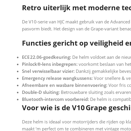
Retro uiterlijk met moderne te
De V10‑serie van HJC maakt gebruik van de Advanced F
pasvorm biedt. Het design van de Grape‑variant benadr
Functies gericht op veiligheid 
ECE 22.06‑goedkeuring:
De helm voldoet aan de nieu
Pinlock®‑lens inbegrepen:
voorkomt beslaan van het 
Snel verwisselbaar vizier:
Dankzij gemakkelijke bevest
Emergency release wangkussens:
Voor snellere & vei
Afneembare en wasbare binnenvoering:
Voor fris co
Double‑D sluiting:
Betrouwbare sluiting zoals ervaren
Bluetooth‑intercom voorbereid:
De helm is compati
Voor wie is de V10 Grape geschi
Deze helm is ideaal voor motorrijders die rijden op kl
maakt ‘m perfect om te combineren met vintage motorst