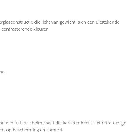
lasconstructie die licht van gewicht is en een uitstekende
n contrasterende kleuren.
me.
n een full‑face helm zoekt die karakter heeft. Het retro‑design
vert op bescherming en comfort.