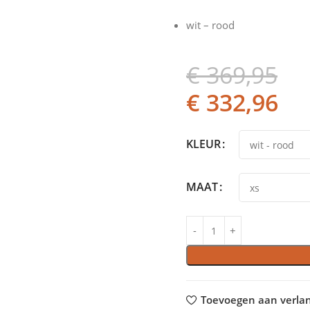
wit – rood
€
369,95
€
332,96
KLEUR
MAAT
Toevoegen aan verlang