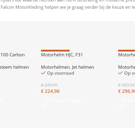
ij Falcon Motorkleding helpen we je graag verder bij de keuze en l
AANBIEDING
AANBIE
F100 Carbon
Motorhelm HJC, F31
Motorhe
steem helmen
Motorhelmen
,
Jet helmen
Motorh
Op voorraad
Op v
€
249,95
€
329,95
€
224,96
€
296,9
EN
OPTIES SELECTEREN
OPTIES