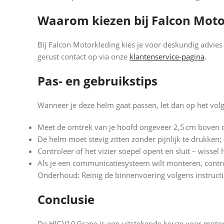
Waarom kiezen bij Falcon Moto
Bij Falcon Motorkleding kies je voor deskundig advies
gerust contact op via onze
klantenservice‑pagina
.
Pas‑ en gebruikstips
Wanneer je deze helm gaat passen, let dan op het vol
Meet de omtrek van je hoofd ongeveer 2,5 cm boven d
De helm moet stevig zitten zonder pijnlijk te drukke
Controleer of het vizier soepel opent en sluit – wissel
Als je een communicatiesysteem wilt monteren, control
Onderhoud: Reinig de binnenvoering volgens instructies
Conclusie
De HJC V10 Grape is een uitstekende keuze voor motor