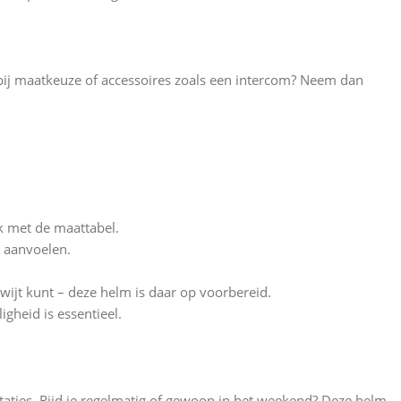
 bij maatkeuze of accessoires zoals een intercom? Neem dan
k met de maattabel.
l aanvoelen.
wijt kunt – deze helm is daar op voorbereid.
gheid is essentieel.
taties. Rijd je regelmatig of gewoon in het weekend? Deze helm