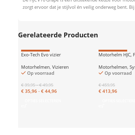
zorgt ervoor dat je stijlvol én veilig onderweg bent. B
Gerelateerde Producten
AANBIEDING
AANBIEDING
Exo-Tech Evo vizier
Motorhelm HJC, 
Motorhelmen
,
Vizieren
Motorhelmen
,
Sy
Op voorraad
Op voorraad
€
39,95
-
€
49,95
€
459,95
€
35,96
-
€
44,96
€
413,96
OPTIES SELECTEREN
OPTIES SELECTER