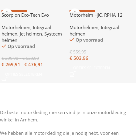
AANBIEDING
AANBIEDING
Scorpion Exo-Tech Evo
Motorhelm HJC, RPHA 12
Carbon
Motorhelmen
,
Integraal
Motorhelmen
,
Integraal
helmen
,
Jet helmen
,
Systeem
helmen
Op voorraad
helmen
Op voorraad
€
559,95
€
503,96
€
299,90
-
€
529,90
€
269,91
-
€
476,91
OPTIES SELECTEREN
OPTIES SELECTEREN
De beste motorkleding merken vind je in onze motorkleding
winkel in Arnhem.
We hebben alle motorkleding die je nodig hebt, voor een