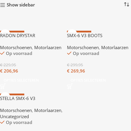
Show sidebar
AANBIEDING
AANBIEDING
RADON DRYSTAR
SMX-6 V3 BOOTS
Motorschoenen
,
Motorlaarzen
Motorschoenen
,
Motorlaarzen
Op voorraad
Op voorraad
€
229,95
€
299,95
€
206,96
€
269,96
OPTIES SELECTEREN
OPTIES SELECTEREN
AANBIEDING
STELLA SMX-6 V3
Motorschoenen
,
Motorlaarzen
,
Uncategorized
Op voorraad