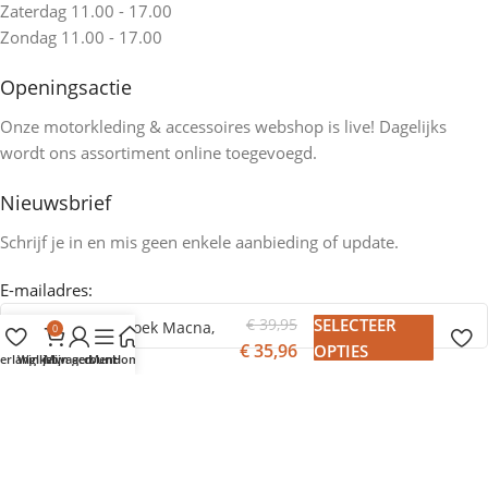
Zaterdag 11.00 - 17.00
Zondag 11.00 - 17.00
Openingsactie
Onze motorkleding & accessoires webshop is live! Dagelijks
wordt ons assortiment online toegevoegd.
Nieuwsbrief
Schrijf je in en mis geen enkele aanbieding of update.
E-mailadres:
€
39,95
SELECTEER
Regenbroek Macna,
0
Spray
€
35,96
OPTIES
erlanglijst
Winkelwagen
Mijn account
Menu
Home
Falcon motorkleding winkel
. Gerealiseerd door
Qodio
.