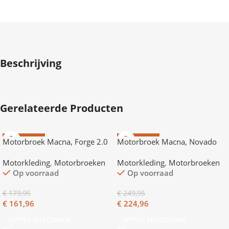
Beschrijving
Gerelateerde Producten
AANBIEDING
AANBIEDING
Motorbroek Macna, Forge 2.0
Motorbroek Macna, Novado
2.0
Motorkleding
,
Motorbroeken
Motorkleding
,
Motorbroeken
Op voorraad
Op voorraad
€
179,95
€
249,95
€
161,96
€
224,96
OPTIES SELECTEREN
OPTIES SELECTEREN