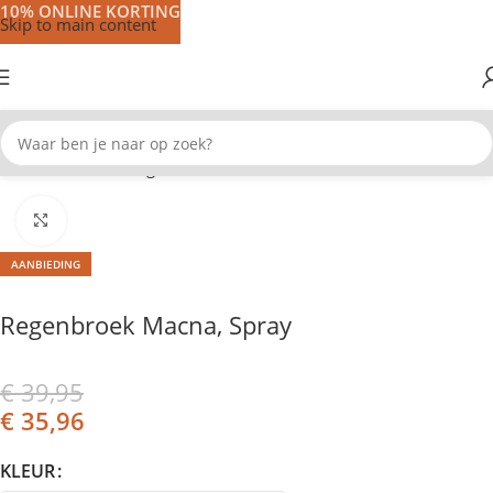
10% ONLINE KORTING
Skip to main content
Home
Motorkleding
Motorbroeken
Klik om te vergroten
AANBIEDING
Regenbroek Macna, Spray
€
39,95
€
35,96
KLEUR