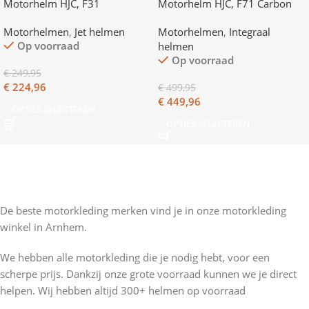
Motorhelm HJC, F31
Motorhelm HJC, F71 Carbon
Nevio
Motorhelmen
,
Jet helmen
Motorhelmen
,
Integraal
Op voorraad
helmen
Op voorraad
€
249,95
€
224,96
€
499,95
€
449,96
OPTIES SELECTEREN
OPTIES SELECTEREN
De beste motorkleding merken vind je in onze motorkleding
winkel in Arnhem.
We hebben alle motorkleding die je nodig hebt, voor een
scherpe prijs. Dankzij onze grote voorraad kunnen we je direct
helpen. Wij hebben altijd 300+ helmen op voorraad