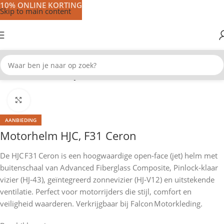
10% ONLINE KORTING
Skip to main content
Home
Motorhelmen
Jet helmen
Klik om te vergroten
AANBIEDING
Motorhelm HJC, F31 Ceron
De HJC F31 Ceron is een hoogwaardige open‑face (jet) helm met
buitenschaal van Advanced Fiberglass Composite, Pinlock‑klaar
vizier (HJ‑43), geïntegreerd zonnevizier (HJ‑V12) en uitstekende
ventilatie. Perfect voor motorrijders die stijl, comfort en
veiligheid waarderen. Verkrijgbaar bij Falcon Motorkleding.