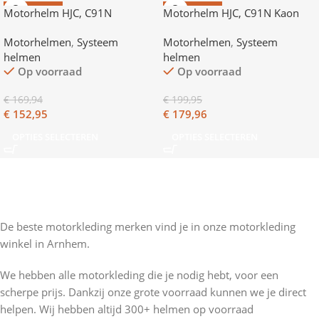
AANBIEDING
AANBIEDING
Motorhelm HJC, C91N
Motorhelm HJC, C91N Kaon
Motorhelmen
,
Systeem
Motorhelmen
,
Systeem
helmen
helmen
Op voorraad
Op voorraad
€
169,94
€
199,95
€
152,95
€
179,96
OPTIES SELECTEREN
OPTIES SELECTEREN
De beste motorkleding merken vind je in onze motorkleding
winkel in Arnhem.
We hebben alle motorkleding die je nodig hebt, voor een
scherpe prijs. Dankzij onze grote voorraad kunnen we je direct
helpen. Wij hebben altijd 300+ helmen op voorraad