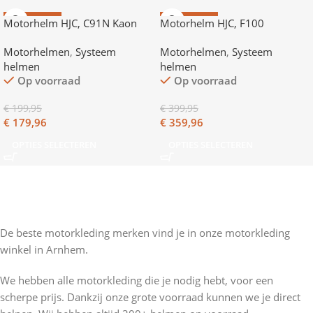
AANBIEDING
AANBIEDING
Motorhelm HJC, C91N Kaon
Motorhelm HJC, F100
Motorhelmen
,
Systeem
Motorhelmen
,
Systeem
helmen
helmen
Op voorraad
Op voorraad
€
199,95
€
399,95
€
179,96
€
359,96
OPTIES SELECTEREN
OPTIES SELECTEREN
De beste motorkleding merken vind je in onze motorkleding
winkel in Arnhem.
We hebben alle motorkleding die je nodig hebt, voor een
scherpe prijs. Dankzij onze grote voorraad kunnen we je direct