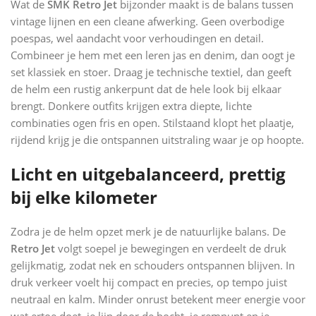
Wat de
SMK Retro Jet
bijzonder maakt is de balans tussen
vintage lijnen en een cleane afwerking. Geen overbodige
poespas, wel aandacht voor verhoudingen en detail.
Combineer je hem met een leren jas en denim, dan oogt je
set klassiek en stoer. Draag je technische textiel, dan geeft
de helm een rustig ankerpunt dat de hele look bij elkaar
brengt. Donkere outfits krijgen extra diepte, lichte
combinaties ogen fris en open. Stilstaand klopt het plaatje,
rijdend krijg je die ontspannen uitstraling waar je op hoopte.
Licht en uitgebalanceerd, prettig
bij elke kilometer
Zodra je de helm opzet merk je de natuurlijke balans. De
Retro Jet
volgt soepel je bewegingen en verdeelt de druk
gelijkmatig, zodat nek en schouders ontspannen blijven. In
druk verkeer voelt hij compact en precies, op tempo juist
neutraal en kalm. Minder onrust betekent meer energie voor
wat ertoe doet, je lijn door de bocht, je rempunt en je