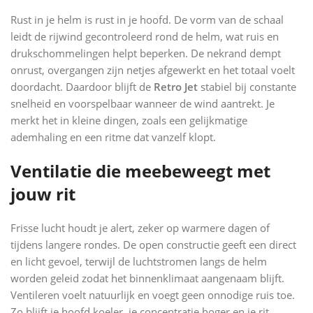
Rust in je helm is rust in je hoofd. De vorm van de schaal
leidt de rijwind gecontroleerd rond de helm, wat ruis en
drukschommelingen helpt beperken. De nekrand dempt
onrust, overgangen zijn netjes afgewerkt en het totaal voelt
doordacht. Daardoor blijft de
Retro Jet
stabiel bij constante
snelheid en voorspelbaar wanneer de wind aantrekt. Je
merkt het in kleine dingen, zoals een gelijkmatige
ademhaling en een ritme dat vanzelf klopt.
Ventilatie die meebeweegt met
jouw rit
Frisse lucht houdt je alert, zeker op warmere dagen of
tijdens langere rondes. De open constructie geeft een direct
en licht gevoel, terwijl de luchtstromen langs de helm
worden geleid zodat het binnenklimaat aangenaam blijft.
Ventileren voelt natuurlijk en voegt geen onnodige ruis toe.
Zo blijft je hoofd koeler, je concentratie hoger en je rit