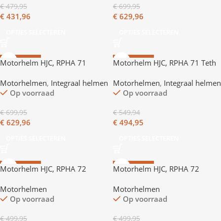
€
479,95
€
699,95
€
431,96
€
629,96
OPTIES SELECTEREN
OPTIES SELECTEREN
AANBIEDING
AANBIEDING
Motorhelm HJC, RPHA 71
Motorhelm HJC, RPHA 71 Teth
Carbon Hamil
Motorhelmen
,
Integraal helmen
Motorhelmen
,
Integraal helmen
Op voorraad
Op voorraad
€
699,95
€
549,94
€
629,96
€
494,95
OPTIES SELECTEREN
OPTIES SELECTEREN
AANBIEDING
AANBIEDING
Motorhelm HJC, RPHA 72
Motorhelm HJC, RPHA 72
Ernem
Goldy
Motorhelmen
Motorhelmen
Op voorraad
Op voorraad
€
499,95
€
499,95