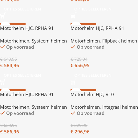
OPTIES SELECTEREN
OPTIES SELECTEREN
AANBIEDING
AANBIEDING
Motorhelm HJC, RPHA 91
Motorhelm HJC, RPHA 91
Carbon
Carbon Lagos
Motorhelmen
,
Systeem helmen
Motorhelmen
,
Flipback helmen
Op voorraad
Op voorraad
€
649,95
€
729,94
€
584,96
€
656,95
OPTIES SELECTEREN
OPTIES SELECTEREN
AANBIEDING
AANBIEDING
Motorhelm HJC, RPHA 91
Motorhelm HJC, V10
Rafino
Motorhelmen
,
Systeem helmen
Motorhelmen
,
Integraal helmen
Op voorraad
Op voorraad
€
629,95
€
329,95
€
566,96
€
296,96