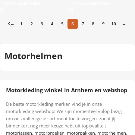
OPTIES SELECTEREN
OPTIES SELECTEREN
←
1
2
3
4
5
6
7
8
9
10
→
Motorhelmen
Motorkleding winkel in Arnhem en webshop
De beste motorkleding merken vind je in onze
motorkleding webshop! We zijn momenteel volop bezig
om ons volledige assortiment toe te voegen, zodat jij
binnenkort nog meer keuze hebt uit topkwaliteit
motorjassen
,
motorbroeken
,
motorpakken
,
motorhelmen
,