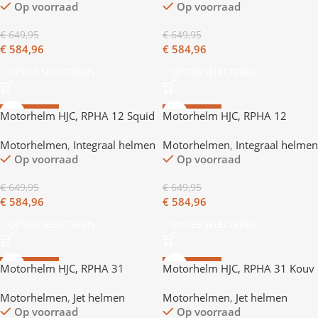
Op voorraad
Op voorraad
€
649,95
€
649,95
€
584,96
€
584,96
OPTIES SELECTEREN
OPTIES SELECTEREN
AANBIEDING
AANBIEDING
Motorhelm HJC, RPHA 12 Squid
Motorhelm HJC, RPHA 12
game
Venom 3 Marvel
Motorhelmen
,
Integraal helmen
Motorhelmen
,
Integraal helmen
Op voorraad
Op voorraad
€
649,95
€
649,95
€
584,96
€
584,96
OPTIES SELECTEREN
OPTIES SELECTEREN
AANBIEDING
AANBIEDING
Motorhelm HJC, RPHA 31
Motorhelm HJC, RPHA 31 Kouv
Motorhelmen
,
Jet helmen
Motorhelmen
,
Jet helmen
Op voorraad
Op voorraad