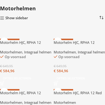
6 producten
0 producten
Motorhelmen
Show sidebar
AANBIEDING
AANBIEDING
Motorhelm HJC, RPHA 12
Motorhelm HJC, RPHA 12
Quartararo replic
Quartararo Replic
Motorhelmen
,
Integraal helmen
Motorhelmen
,
Integraal helmen
Op voorraad
Op voorraad
€
649,95
€
649,95
€
584,96
€
584,96
OPTIES SELECTEREN
OPTIES SELECTEREN
AANBIEDING
AANBIEDING
Motorhelm HJC, RPHA 12
Motorhelm HJC, RPHA 12 Red
Quartararo Replic
Bull Austin G
Motorhelmen
,
Integraal helmen
Motorhelmen