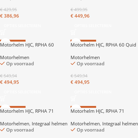
€
429,95
€
499,95
€
386,96
€
449,96
OPTIES SELECTEREN
OPTIES SELECTEREN
AANBIEDING
AANBIEDING
Motorhelm HJC, RPHA 60
Motorhelm HJC, RPHA 60 Quid
Dakar
Motorhelmen
Motorhelmen
Op voorraad
Op voorraad
€
549,94
€
549,94
€
494,95
€
494,95
OPTIES SELECTEREN
OPTIES SELECTEREN
AANBIEDING
AANBIEDING
Motorhelm HJC, RPHA 71
Motorhelm HJC, RPHA 71
Carbon Cano
Motorhelmen
,
Integraal helmen
Motorhelmen
,
Integraal helmen
Op voorraad
Op voorraad