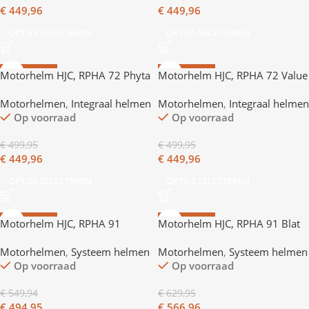
€
449,96
€
449,96
OPTIES SELECTEREN
OPTIES SELECTEREN
AANBIEDING
AANBIEDING
Motorhelm HJC, RPHA 72 Phyta
Motorhelm HJC, RPHA 72 Value
Motorhelmen
,
Integraal helmen
Motorhelmen
,
Integraal helmen
Op voorraad
Op voorraad
€
499,95
€
499,95
€
449,96
€
449,96
OPTIES SELECTEREN
OPTIES SELECTEREN
AANBIEDING
AANBIEDING
Motorhelm HJC, RPHA 91
Motorhelm HJC, RPHA 91 Blat
Motorhelmen
,
Systeem helmen
Motorhelmen
,
Systeem helmen
Op voorraad
Op voorraad
€
549,94
€
629,95
€
494,95
€
566,96